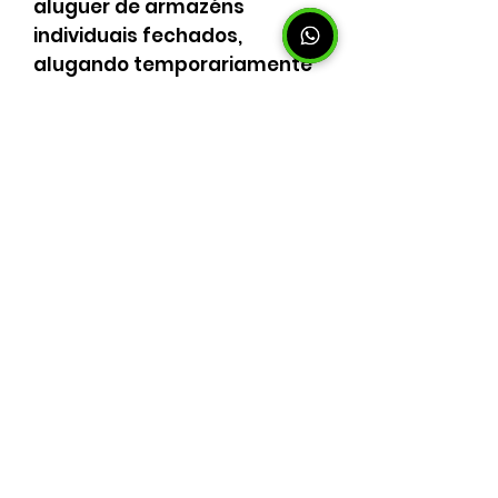
aluguer de armazéns
individuais fechados,
alugando temporariamente
espaços ao m2 com
comodidade e segurança.
Serviço feito por
profissionais especializados
no embalamento e no
transporte dos seus bens.
O nosso principal objectivo é
prestar um serviço de
excelência que vá de
encontro com as
necessidades do cliente.
Somos uma equipa jovem e
dinâmica, pronta a resolver
de uma forma rápida e