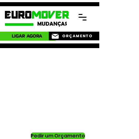
LIGAR AGORA
ORÇAMENTO
Precisa de um serviço
profissional
e especializado na
Regiao dos Olivais?
Peça já um orçamento grátis.
Garanta um serviço completo,
nós tratamos de tudo por si.
Pedir um Orçamento