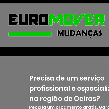
Precisa de um serviço
profissional e especial
na região de Oeiras?
Peça já um orçamento grátis. Ga