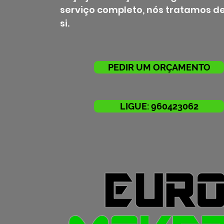
serviço completo, nós tratamos de
si.
PEDIR UM ORÇAMENTO
LIGUE: 960423062