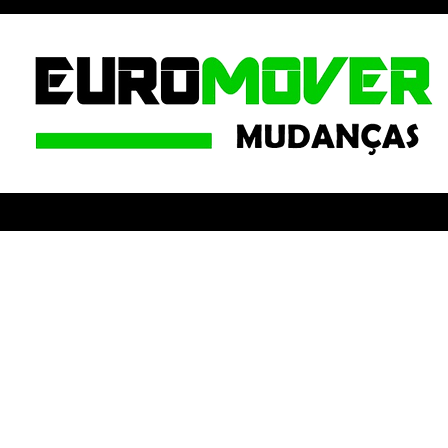
Precisa de um servi
profissional e espec
na Margem Sul?