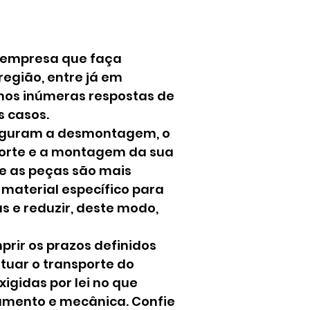
 empresa que faça
egião, entre já em
mos inúmeras respostas de
s casos.
eguram a desmontagem, o
orte e a montagem da sua
e as peças são mais
 material específico para
 e reduzir, deste modo,
rir os prazos definidos
etuar o transporte do
igidas por lei no que
amento e mecânica. Confie