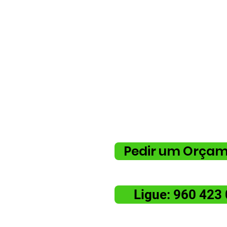
Peça já um orçamento grátis.
serviço completo, nós tratamo
si.
Pedir um Orça
Ligue: 960 423