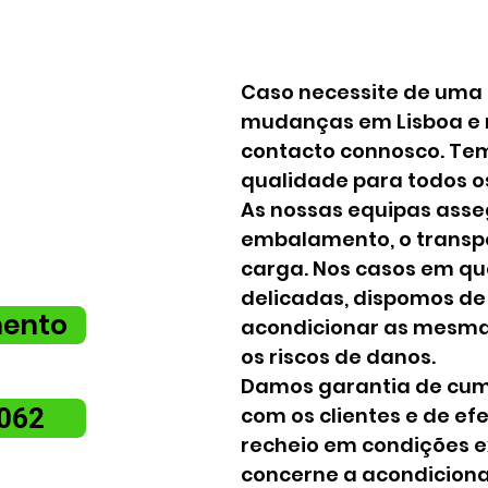
 Garanta um
s de tudo por
Caso necessite de uma
mudanças em Lisboa e r
contacto connosco. Te
qualidade para todos o
As nossas equipas ass
embalamento, o transp
carga. Nos casos em qu
delicadas, dispomos de
mento
acondicionar as mesmas
os riscos de danos.
Damos garantia de cump
 062
com os clientes e de ef
recheio em condições ex
concerne a acondicion