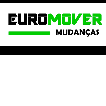
Precisa de um servi
profissional e espec
em Mafra?