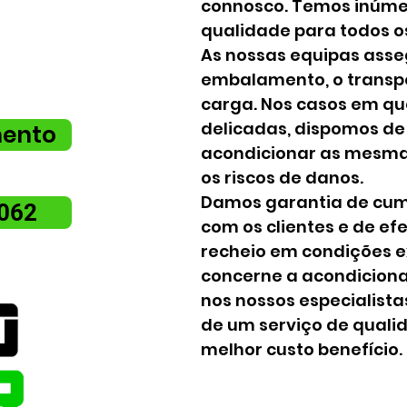
 Garanta um
connosco. Temos inúme
s de tudo por
qualidade para todos o
As nossas equipas ass
embalamento, o transp
carga. Nos casos em qu
delicadas, dispomos de
mento
acondicionar as mesmas
os riscos de danos.
Damos garantia de cump
 062
com os clientes e de ef
recheio em condições ex
concerne a acondicion
nos nossos especialist
de um serviço de quali
melhor custo benefício.