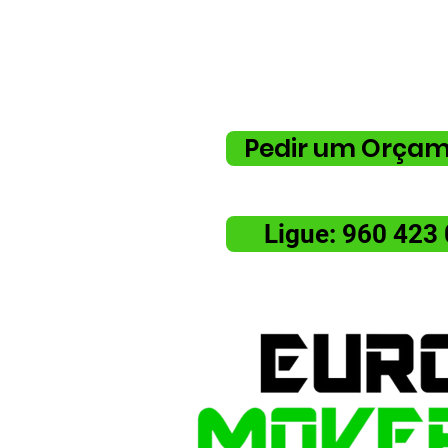
Peça já um orçamento grátis.
serviço completo, nós tratamo
si.
Pedir um Orça
Ligue: 960 423