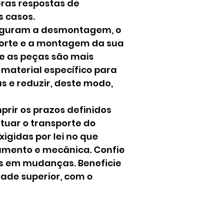
ras respostas de
s casos.
eguram a desmontagem, o
orte e a montagem da sua
e as peças são mais
 material específico para
 e reduzir, deste modo,
rir os prazos definidos
etuar o transporte do
igidas por lei no que
amento e mecânica. Confie
as em mudanças. Beneficie
dade superior, com o